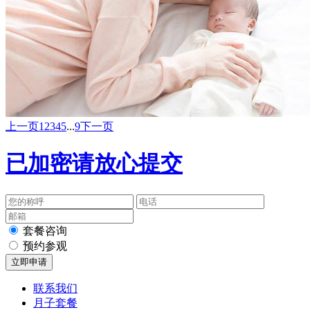
上一页
1
2
3
4
5
...
9
下一页
已加密请放心提交
套餐咨询
预约参观
联系我们
月子套餐