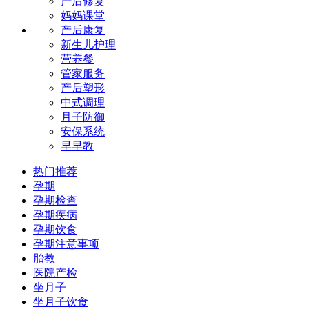
产后修复
妈妈课堂
产后康复
新生儿护理
营养餐
管家服务
产后塑形
中式调理
月子防御
安保系统
早早教
热门推荐
孕期
孕期检查
孕期疾病
孕期饮食
孕期注意事项
胎教
医院产检
坐月子
坐月子饮食