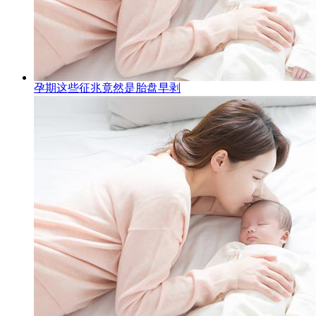
孕期这些征兆竟然是胎盘早剥