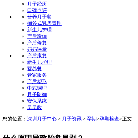
月子经历
口碑点评
营养月子餐
桶谷式乳房管理
新生儿护理
产后瑜伽
产后修复
妈妈课堂
产后康复
新生儿护理
营养餐
管家服务
产后塑形
中式调理
月子防御
安保系统
早早教
您的位置：
深圳月子中心
>
月子资讯
>
孕期
>
孕期检查
>
正文