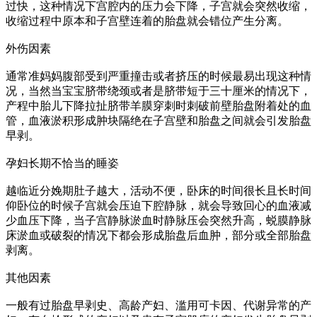
过快，这种情况下宫腔内的压力会下降，子宫就会突然收缩，
收缩过程中原本和子宫壁连着的胎盘就会错位产生分离。
外伤因素
通常准妈妈腹部受到严重撞击或者挤压的时候最易出现这种情
况，当然当宝宝脐带绕颈或者是脐带短于三十厘米的情况下，
产程中胎儿下降拉扯脐带羊膜穿刺时刺破前壁胎盘附着处的血
管，血液淤积形成肿块隔绝在子宫壁和胎盘之间就会引发胎盘
早剥。
孕妇长期不恰当的睡姿
越临近分娩期肚子越大，活动不便，卧床的时间很长且长时间
仰卧位的时候子宫就会压迫下腔静脉，就会导致回心的血液减
少血压下降，当子宫静脉淤血时静脉压会突然升高，蜕膜静脉
床淤血或破裂的情况下都会形成胎盘后血肿，部分或全部胎盘
剥离。
其他因素
一般有过胎盘早剥史、高龄产妇、滥用可卡因、代谢异常的产