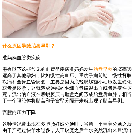
什么原因导致胎盘早剥？
准妈妈血管类疾病
患有以下这些常见的血管类疾病准妈妈发生
胎盘早剥
的概率远
远高于其他孕妇，比如慢性高血压、重度子痫前期、慢性肾脏
疾病和全身血管病变。主要是因为底蜕膜螺旋小动脉发生硬化
或者是痉挛，这就造成远端的毛细血管破裂出血或者是变性坏
死，流出的血液在底蜕膜层与胎盘之间形成胎盘后血肿，相当
于一个隔绝体将胎盘和子宫壁分隔开来就出现了胎盘早剥。
宫腔内压力下降
这种情况常出现在多胞胎妊娠分娩时，当第一个宝宝分娩之后
由于产程过快羊水过多，人工破魔之后羊水突然流出来且流出