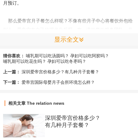
月预订。
那么爱帝宫月子餐怎么样呢？不像有些月子中心将餐饮外包给
别人，爱帝宫有自己的现代化后厨，有一流的餐饮服务团队。月
显示全文
子餐所用的食材都是由专人从山姆会员院和有机蔬菜基地直接采
购，严格把好食品安全这一关，再由经五星级酒院培训的高级厨
猜你喜欢：
哺乳期可以吃汤圆吗？
孕妇可以吃阿胶吗？
师精心烹饪，让每位入住的妈妈都享受到营养美味的月子餐。
哺乳期可以吃花生吗？
孕妇可以吃冬枣吗？
上一篇：
深圳爱帝宫价格多少？有几种月子套餐？
产妇产后月子坐得好不好会直接影响到以后的身体状况，所以
下一篇：
爱帝宫国际母婴月子会所环境怎么样？
坐一个好的月子非常重要。如果您想坐一个度假般的月子，就来
爱帝宫国际母婴月子会所吧，想了解爱帝宫更多详情可以拨打
400 888 5248，也可以亲自来参观。
相关文章
The relation news
深圳爱帝宫价格多少？
有几种月子套餐？