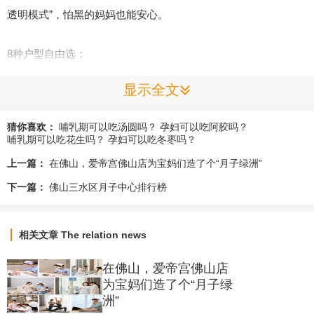
透明模式”，怕黑的妈妈也能安心。
8
种户型自由选：
从
50
㎡的温馨小窝到
199
㎡的三房一厅，满足单胎、双胎、多胎
显示全文
家庭需求。
开放式厨房配国际品牌家电，连智能马桶都恒温，住得像在自家
猜你喜欢：
哺乳期可以吃汤圆吗？
孕妇可以吃阿胶吗？
别墅。
哺乳期可以吃花生吗？
孕妇可以吃冬枣吗？
上一篇：
在佛山，爱帝宫佛山店为宝妈们造了个“月子绿洲”
三、【服务：比家人更懂宝宝的“超能力”】
下一篇：
佛山三水区月子中心排行榜
宝宝护理：
24
小时护士守护：
1
对
1
或
N
对
1
模式，凌晨三点宝宝哭闹，护士秒
相关文章
The relation news
回消息：“来，我抱着哄两分钟，您先眯会儿。”；
在佛山，爱帝宫佛山店
早教课程：用黑白色卡训练视觉、摇铃激发听觉，连游泳水温都
为宝妈们造了个“月子绿
恒定在
38
℃，护士像捧水晶一样托着宝宝；
洲”
成长档案：每日记录身高、体重、黄疸值，数据化跟踪宝宝发