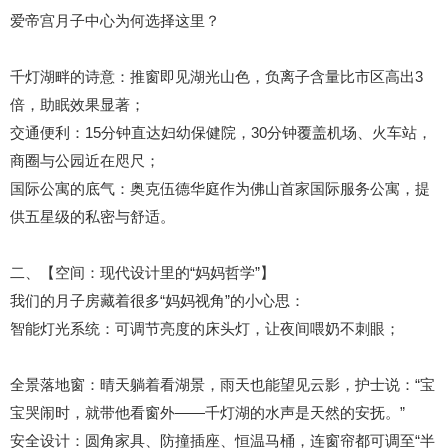
爱帝宫月子中心为何选择这里？
千灯湖畔的诗意：推窗即见湖光山色，负离子含量比市区高出
3
倍，助眠效果显著；
交通便利：
15
分钟直达妇幼保健院，
30
分钟覆盖机场、火车站，
商圈与公园近在咫尺；
国际公寓的底气：奥克伍德华庭作为佛山首家国际服务公寓，提
供五星级的私密与舒适。
二、【空间：现代设计里的“妈妈哲学”】
我们的月子房藏着很多“妈妈视角”的小心思：
智能灯光系统：可调节亮度的床头灯，让夜间喂奶不刺眼；
全景落地窗：晴天躺着看湖景，雨天也能望见云影，护士说：“宝
宝哭闹时，就带他看窗外——千灯湖的水声是天然的安抚。”
安全设计：圆角家具、防撞插座、恒温马桶，连窗帘都可调至“半