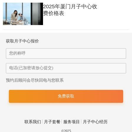
2025年厦门月子中心收
费价格表
妈妈修复：
“五位一体”方案：中式艾灸
+
仪器理疗
+
运动课程
+
手法按摩
+
产品
获取月子中心报价
护理，从盆底肌到身材管理全维度覆盖；
产后瑜伽“威胁”：教练说：“腰再挺直点！偷懒就录像发你老公！”
四、【配套：全家人的休憩港湾】
给爸爸的惊喜：
700
㎡智能健身房：
AI
体感设备让运动更有趣，窗外是千灯湖的湖
预约后顾问会尽快回电与您联系
光山色；
亲子互动乐园：大宝和新生儿一起玩积木，专业老师设计趣味游
戏。
给妈妈的自由：
联系我们
月子套餐
服务项目
月子中心经历
“充电时间”：每周
2
小时独处时光，护士帮忙带娃，妈妈可以睡个
©2025