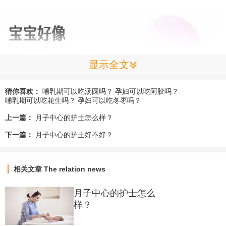
显示全文
猜你喜欢：
哺乳期可以吃汤圆吗？
孕妇可以吃阿胶吗？
哺乳期可以吃花生吗？
孕妇可以吃冬枣吗？
上一篇：
月子中心的护士怎么样？
护士李洁，是爱帝宫里的公认的“爱宝宝”。每每提到宝宝时，她
下一篇：
月子中心的护士好不好？
的眼神总是格外温柔，那是一种藏不住的喜爱。
“第一次见到小汉堡是在1月4日，那时我就觉得他一定是个安安
相关文章
The relation news
静静的美男子。”
月子中心的护士怎么
样？
提到“小汉堡”时，李洁的脸上也忍不住浮现了笑意。