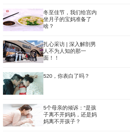
冬至佳节，我们给宫内
坐月子的宝妈准备了
啥？
扎心采访 | 深入解剖男
人不为人知的那一
面！！
520，你表白了吗？
5个母亲的倾诉：“是孩
子离不开妈妈，还是妈
妈离不开孩子？
本以为可以开心的跟“小汉堡”度过一个美满的月子之旅，可谁