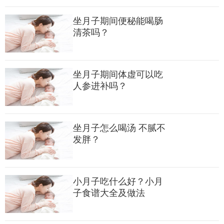
坐月子期间便秘能喝肠
清茶吗？
坐月子期间体虚可以吃
人参进补吗？
坐月子怎么喝汤 不腻不
发胖？
小月子吃什么好？小月
但是哺乳期能过量食用黄芪，因为药性会打破体内缓解平衡
子食谱大全及做法
状态，食用过量会出现头晕、睡眠质量下降等症状，一般情况下
产后都会有气血亏损的症状，所有大多数妈妈是可以食用的，但