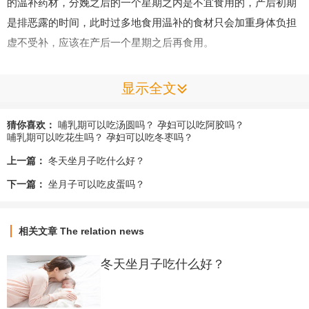
的温补药材，分娩之后的一个星期之内是不宜食用的，产后初期
是排恶露的时间，此时过多地食用温补的食材只会加重身体负担
虚不受补，应该在产后一个星期之后再食用。
哺乳期能吃黄芪吗？
显示全文
很多月子餐要兼顾食物的泌乳功能，尤其是到了宝宝三四个
猜你喜欢：
哺乳期可以吃汤圆吗？
孕妇可以吃阿胶吗？
哺乳期可以吃花生吗？
孕妇可以吃冬枣吗？
月大的时候吃奶量大增，泌乳膳食很重要。那么黄芪有下奶的功
上一篇：
冬天坐月子吃什么好？
效吗？哺乳期的妈妈能不能吃呢？毕竟黄芪是一味中药材，关系
到哺乳期母乳的质量和宝宝的健康成长。其实
坐月子
期间还是可
下一篇：
坐月子可以吃皮蛋吗？
以吃黄芪的，它能够提高人体免疫力对母乳质量是没有任何影响
的，除了滋补功效以外，黄芪和母鸡一起炖还能起到催乳的作
相关文章
The relation news
用。通常情况下哺乳期间是不宜吃母鸡的，因为母鸡的暖巢中含
有大量的雌激素会抑制催乳素发挥作用，在母乳分泌初期可能还
冬天坐月子吃什么好？
会造成奶水不足。但是，黄芪和母鸡一起炖能够补气生血促进母
乳分泌。