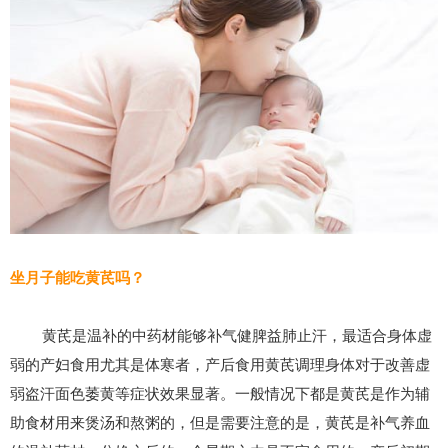
坐月子能吃黄芪吗？
黄芪是温补的中药材能够补气健脾益肺止汗，最适合身体虚
弱的产妇食用尤其是体寒者，产后食用黄芪调理身体对于改善虚
弱盗汗面色萎黄等症状效果显著。一般情况下都是黄芪是作为辅
助食材用来煲汤和熬粥的，但是需要注意的是，黄芪是补气养血